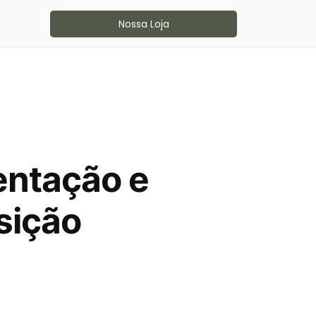
Nossa Loja
entação e
sição