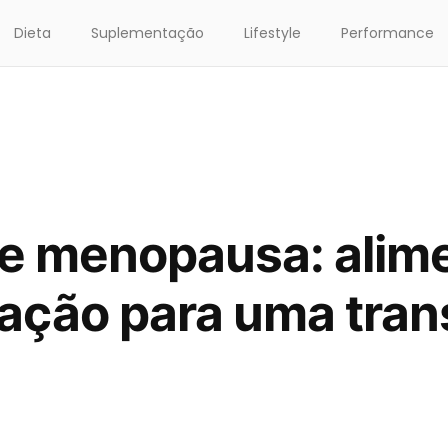
Dieta
Suplementação
Lifestyle
Performance
 e menopausa: alim
ação para uma tran