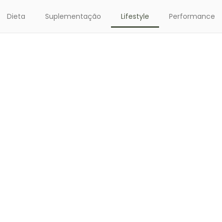
Dieta
Suplementação
Lifestyle
Performance
mpanhe nossos principais art