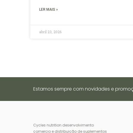
LER MAIS »
abril 23, 2026
Estamos sempre com novidades e promoçõe
Cycles nutrition desenvolvimento
comercio e distribuição de suplementos