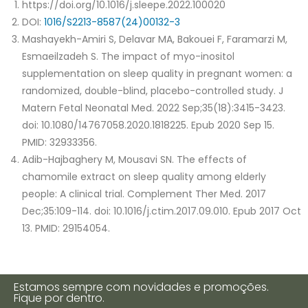
https://doi.org/10.1016/j.sleepe.2022.100020
DOI:
1016/S2213-8587(24)00132-3
Mashayekh-Amiri S, Delavar MA, Bakouei F, Faramarzi M,
Esmaeilzadeh S. The impact of myo-inositol
supplementation on sleep quality in pregnant women: a
randomized, double-blind, placebo-controlled study. J
Matern Fetal Neonatal Med. 2022 Sep;35(18):3415-3423.
doi: 10.1080/14767058.2020.1818225. Epub 2020 Sep 15.
PMID: 32933356.
Adib-Hajbaghery M, Mousavi SN. The effects of
chamomile extract on sleep quality among elderly
people: A clinical trial. Complement Ther Med. 2017
Dec;35:109-114. doi: 10.1016/j.ctim.2017.09.010. Epub 2017 Oct
13. PMID: 29154054.
Estamos sempre com novidades e promoções.
Fique por dentro.